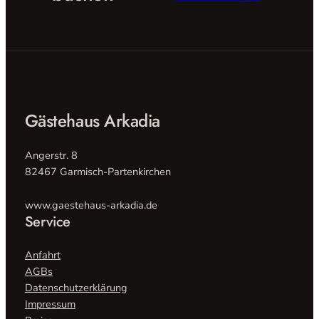
m
C
A
P
T
C
H
Gästehaus Arkadia
A
a
n
Angerstr. 8
g
82467 Garmisch-Partenkirchen
e
z
www.gaestehaus-arkadia.de
e
Service
i
g
Anfahrt
t
AGBs
e
Datenschutzerklärung
n
Impressum
Z